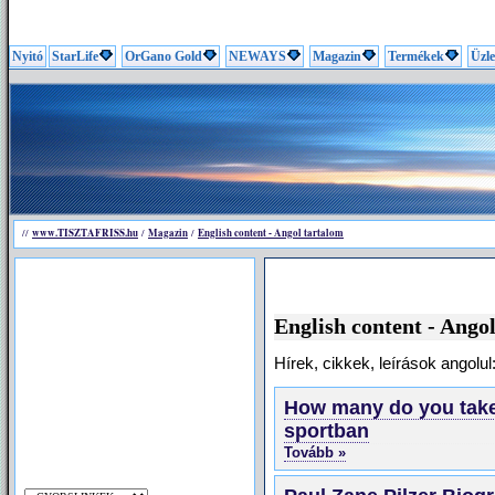
Nyitó
StarLife
OrGano Gold
NEWAYS
Magazin
Termékek
Üzle
www.TISZTAFRISS.hu
Magazin
English content - Angol tartalom
//
/
/
English content - Ango
Hírek, cikkek, leírások angolul
How many do you take
sportban
Tovább »