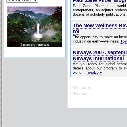
Paul Zane Pilzer Biogr
Paul Zane Pilzer is a world-
entrepreneur, an adjunct profes
dozens of scholarly publications
The New Wellness Revo
ről
The opportunity to make an incred
industry on earth—wellness.
Tov
Egészséges környezet
Neways 2007. septemb
Neways International
Are you ready for global seaml
details about our program to s
world...
Tovább »
[-]
Formátumok
[-]
Partnerek