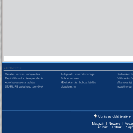
PARTNEREK:
Vasalás, mosás, ruhajavítás
Autójavító, műszaki vizsga
Gartnerkert.
Gépi földmunka, tereprendezés
Bobcat munka
Földmérés B
Auto karosszéria javítás
Hóeltakarítás, bobcat bérlés
Villamossági
STARLIFE webshop, termékek
alapelem.hu
maxeline.eu
Ugrás az oldal tetejére
Magazin
|
Neways
|
Vesz
Áruház
|
Extrák
|
Sajt